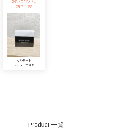
潤いと弾力に
​満ちた髪
セルサート
​ラメラ マスク
Product 一覧